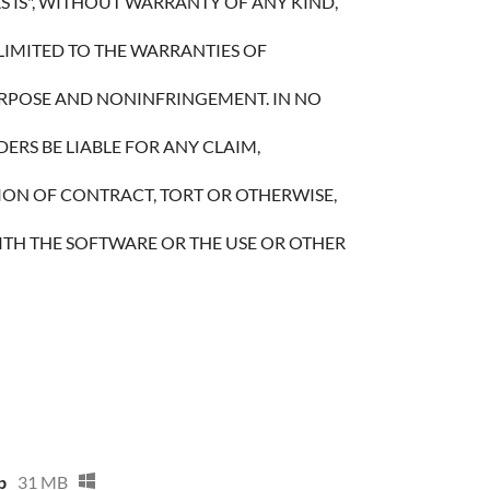
S IS", WITHOUT WARRANTY OF ANY KIND,
LIMITED TO THE WARRANTIES OF
URPOSE AND NONINFRINGEMENT. IN NO
RS BE LIABLE FOR ANY CLAIM,
TION OF CONTRACT, TORT OR OTHERWISE,
TH THE SOFTWARE OR THE USE OR OTHER
p
31 MB