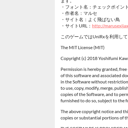
ます。
・フォント名：チェックポイン
・作者名：マルセ
・サイト名：よく飛ばない鳥
・サイトURL：
http://marusexija
このゲームではUniRxを利用し
The MIT License (MIT)
Copyright (c) 2018 Yoshifumi Kaw
Permission is hereby granted, free
of this software and associated doc
in the Software without restriction
to use, copy, modify, merge, publish
copies of the Software, and to per
furnished to do so, subject to the 
The above copyright notice and this
copies or substantial portions of t