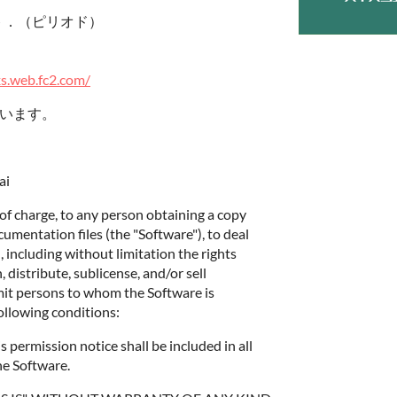
ト．（ピリオド）
xs.web.fc2.com/
ています。
ai
 of charge, to any person obtaining a copy
umentation files (the "Software"), to deal
, including without limitation the rights
, distribute, sublicense, and/or sell
mit persons to whom the Software is
following conditions:
 permission notice shall be included in all
he Software.