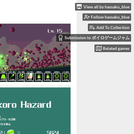
View all by hassaku_blue
Follow hassaku_blue
Add To Collection
Submission to ボイロゲームジャム
Related games