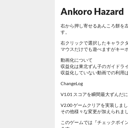
Ankoro Hazard
右から押し寄せるあんころ餅を
す。
右クリックで選択したキャラク
マウスだけでも遊べますがキー
動画化について
収益化は東北ずん子のガイドラ
収益化していない動画での利用は
ChangeLog
V1.01 スコアを瞬間最大ずんだ
V2.00 ゲームクリアを実装しま
その他様々な変更が加えられま
このゲームでは『チェックポイ