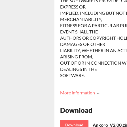
THE SOFTWARE IS PROVIDED "A
EXPRESS OR
IMPLIED, INCLUDING BUT NOT 
MERCHANTABILITY,
FITNESS FOR A PARTICULAR P
EVENT SHALL THE
AUTHORS OR COPYRIGHT HOLDE
DAMAGES OR OTHER
LIABILITY, WHETHER IN AN AC
ARISING FROM,
OUT OF OR IN CONNECTION WI
DEALINGS IN THE
SOFTWARE.
More information
Download
Ankoro_V2.00.zi
Download